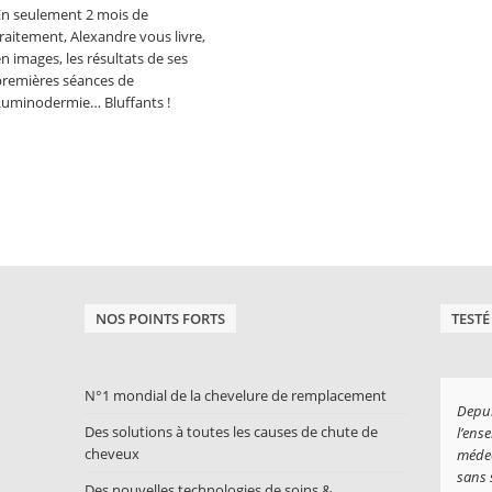
En seulement 2 mois de
raitement, Alexandre vous livre,
n images, les résultats de ses
premières séances de
Luminodermie… Bluffants !
NOS POINTS FORTS
TESTÉ
N°1 mondial de la chevelure de remplacement
Depui
Des solutions à toutes les causes de chute de
l’ense
cheveux
médec
sans 
Des nouvelles technologies de soins &