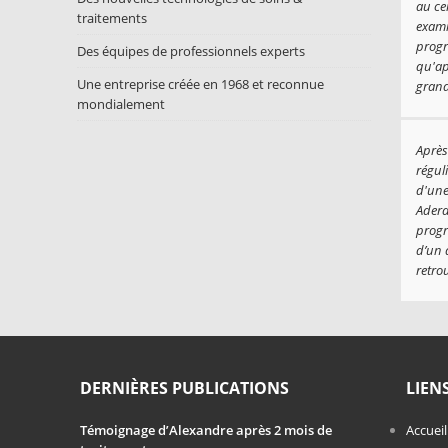
au ce
traitements
exami
progr
Des équipes de professionnels experts
qu'ap
Une entreprise créée en 1968 et reconnue
grand
mondialement
Après
régul
d'une
Adera
progr
d’un 
retro
DERNIÈRES PUBLICATIONS
LIEN
Témoignage d’Alexandre après 2 mois de
Accueil