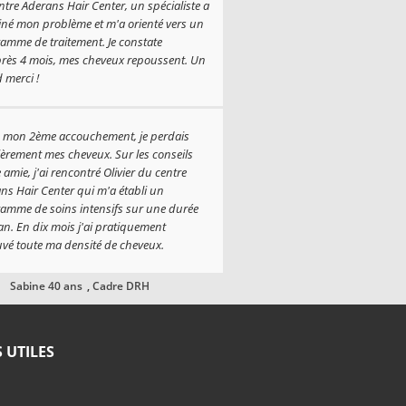
ntre Aderans Hair Center, un spécialiste a
né mon problème et m'a orienté vers un
amme de traitement. Je constate
rès 4 mois, mes cheveux repoussent. Un
 merci !
Marc, 26 ans
,
étudiant
 mon 2ème accouchement, je perdais
ièrement mes cheveux. Sur les conseils
 amie, j'ai rencontré Olivier du centre
ns Hair Center qui m'a établi un
amme de soins intensifs sur une durée
an. En dix mois j'ai pratiquement
uvé toute ma densité de cheveux.
Sabine 40 ans
,
Cadre DRH
S UTILES